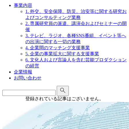
事業内容
1. 外交、安全保障、防災、治安等に関する研究お
よびコンサルティング業務
2. 専属研究員の派遣、講演会およびセミナーの開
催
3. テレビ、ラジオ、各種SNS番組、イベント等へ
の出演に関する一切の業務
4. 企業間のマッチング支援事業
5. 企業の事業拡大に関する支援事業
6. 文化人および言論人を含む芸能プロダクション
の経営
企業情報
お問い合わせ
Search
for:
登録されている記事はございません。