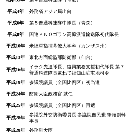
平成4年
外務省アジア局出向
平成6年
第５普通科連隊中隊長（青森）
平成8年
国連ＰＫＯゴラン高原派遣輸送隊初代隊長
平成10年
米陸軍指揮幕僚大学卒（カンザス州）
平成13年
東北方面総監部防衛部（仙台）
イラク先遣隊長、復興業務支援初代隊長 第７
平成16年
普通科連隊長兼ねて福知山駐屯地司令
平成19年
参議院議員（全国比例区）初当選
平成24年
防衛大臣政務官 就任
平成25年
参議院議員（全国比例区）再選
参議院外交防衛委員長 参議院自民党 筆頭副幹
平成28年
事長
平成29年
外務副大臣