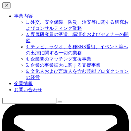
事業内容
1. 外交、安全保障、防災、治安等に関する研究お
よびコンサルティング業務
2. 専属研究員の派遣、講演会およびセミナーの開
催
3. テレビ、ラジオ、各種SNS番組、イベント等へ
の出演に関する一切の業務
4. 企業間のマッチング支援事業
5. 企業の事業拡大に関する支援事業
6. 文化人および言論人を含む芸能プロダクション
の経営
企業情報
お問い合わせ