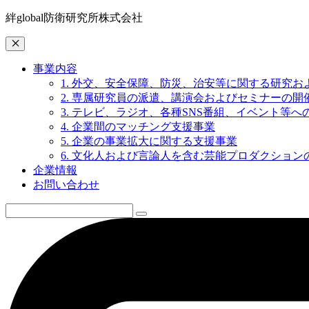
絆global防衛研究所株式会社
事業内容
1. 外交、安全保障、防災、治安等に関する研究
2. 専属研究員の派遣、講演会およびセミナーの開
3. テレビ、ラジオ、各種SNS番組、イベント等
4. 企業間のマッチング支援事業
5. 企業の事業拡大に関する支援事業
6. 文化人および言論人を含む芸能プロダクション
企業情報
お問い合わせ